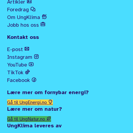
Artikler
Foredrag
Om UngKlima
Jobb hos oss
Kontakt oss
E-post
Instagram
YouTube
TikTok
Facebook
Lære mer om fornybar energi?
Gå til UngEnergi.no
Lære mer om natur?
Gå til UngNatur.no
UngKlima leveres av