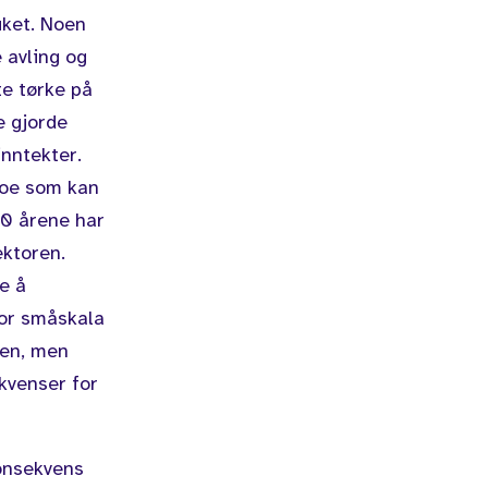
uket. Noen
 avling og
te tørke på
e gjorde
inntekter.
noe som kan
30 årene har
ktoren.
e å
for småskala
den, men
ekvenser for
onsekvens