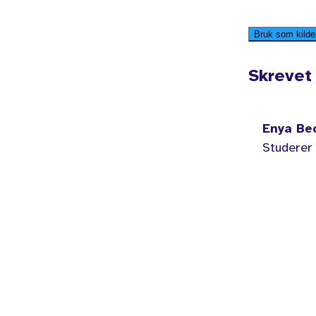
Bruk som kild
Skrevet
Enya Be
Studerer