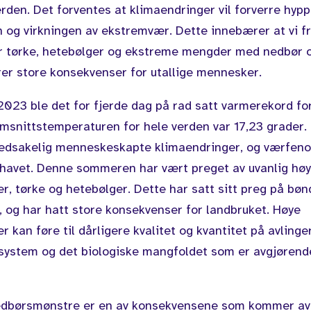
erden. Det forventes at klimaendringer vil forverre hyp
n og virkningen av ekstremvær. Dette innebærer at vi f
r tørke, hetebølger og ekstreme mengder med nedbør o
r store konsekvenser for utallige mennesker.
 2023 ble det for fjerde dag på rad satt varmerekord fo
msnittstemperaturen for hele verden var 17,23 grader.
vedsakelig menneskeskapte klimaendringer, og værfen
lehavet. Denne sommeren har vært preget av uvanlig hø
r, tørke og hetebølger. Dette har satt sitt preg på bøn
, og har hatt store konsekvenser for landbruket. Høye
 kan føre til dårligere kvalitet og kvantitet på avlinge
system og det biologiske mangfoldet som er avgjørend
nedbørsmønstre er en av konsekvensene som kommer av