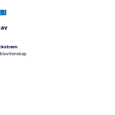
e
 av
ckstrøm
 biovitenskap