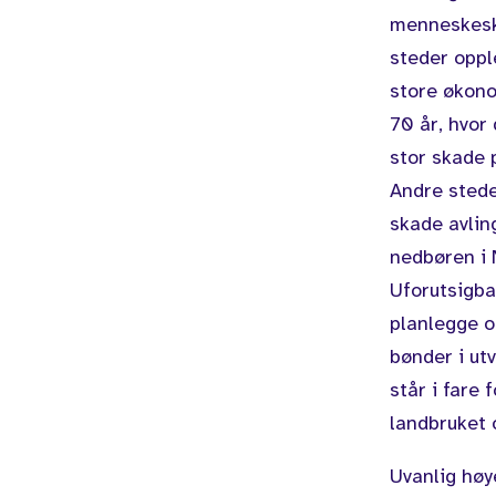
menneskeska
steder oppl
store økono
70 år, hvor
stor skade 
Andre stede
skade avlin
nedbøren i 
Uforutsigba
planlegge o
bønder i ut
står i fare 
landbruket 
Uvanlig høy