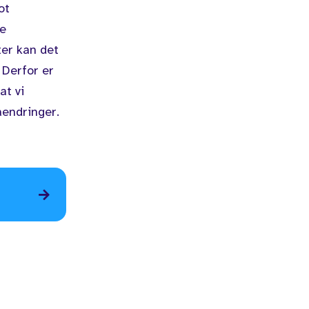
ot
ke
ter kan det
 Derfor er
at vi
aendringer.