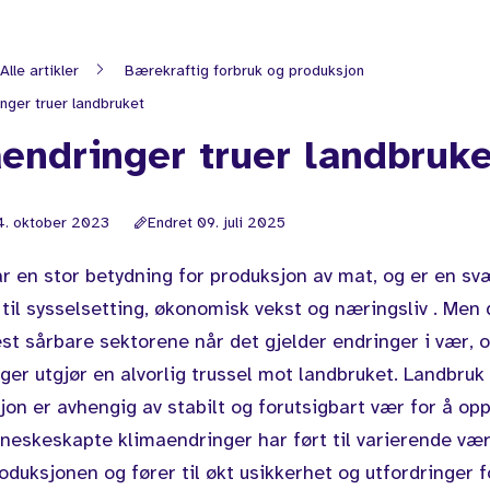
Alle artikler
Bærekraftig forbruk og produksjon
nger truer landbruket
endringer truer landbruke
4. oktober 2023
Endret 09. juli 2025
r en stor betydning for produksjon av mat, og er en svæ
 til sysselsetting, økonomisk vekst og næringsliv . Men 
st sårbare sektorene når det gjelder endringer i vær, 
ger utgjør en alvorlig trussel mot landbruket. Landbruk
on er avhengig av stabilt og forutsigbart vær for å op
nneskeskapte klimaendringer har ført til varierende væ
oduksjonen og fører til økt usikkerhet og utfordringer 