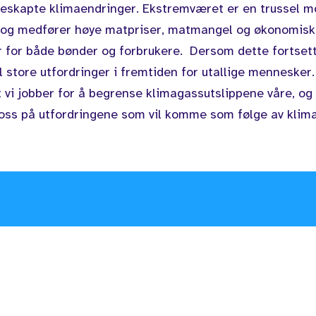
skapte klimaendringer. Ekstremværet er en trussel m
, og medfører høye matpriser, matmangel og økonomis
r for både bønder og forbrukere. Dersom dette fortset
l store utfordringer i fremtiden for utallige mennesker.
t vi jobber for å begrense klimagassutslippene våre, og 
oss på utfordringene som vil komme som følge av klim