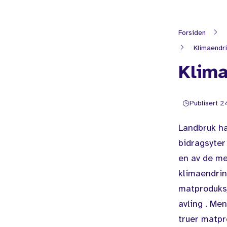
Forsiden
Klimaendri
Klima
Publisert 2
Landbruk ha
bidragsyter
en av de me
klimaendrin
matproduksj
avling . Me
truer matpr