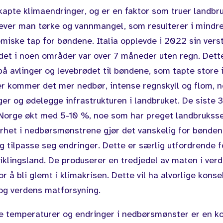
pte klimaendringer, og er en faktor som truer landbr
ever man tørke og vannmangel, som resulterer i mindre
miske tap for bøndene. Italia opplevde i 2022 sin vers
 det i noen områder var over 7 måneder uten regn. Dett
på avlinger og levebrødet til bøndene, som tapte store 
r kommer det mer nedbør, intense regnskyll og flom, 
ger og ødelegge infrastrukturen i landbruket. De siste 
Norge økt med 5-10 %, noe som har preget landbruksse
rhet i nedbørsmønstrene gjør det vanskelig for bønden
g tilpasse seg endringer. Dette er særlig utfordrende 
viklingsland. De produserer en tredjedel av maten i ver
for å bli glemt i klimakrisen. Dette vil ha alvorlige kons
og verdens matforsyning.
e temperaturer og endringer i nedbørsmønster er en k