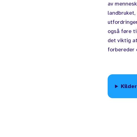
av menneske
landbruket
utfordringe
også føre ti
det viktig a
forbereder 
Kilder