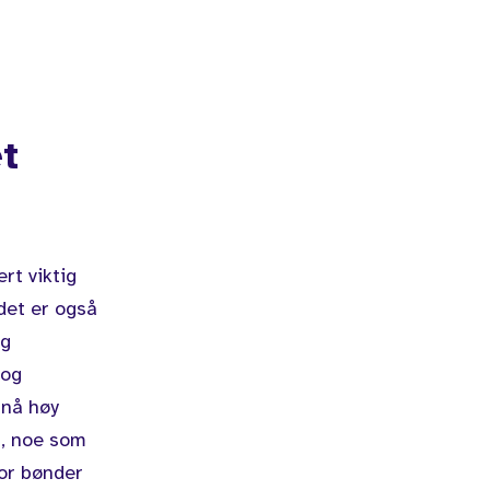
t
rt viktig
det er også
og
 og
pnå høy
r, noe som
for bønder