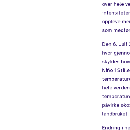
over hele v
intensitete
oppleve me
som medføre
Den 6. Juli
hvor gjenno
skyldes ho
Niño i Stil
temperature
hele verden
temperaturer
påvirke øko
landbruket.
Endring i 