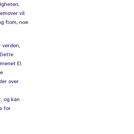
pigheten,
remover vil
g flom, noe
r verden,
 Dette
omenet El
ye
der over
r, og kan
e for