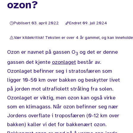
ozon?
Publisert 03. april 2022
Endret 09. juli 2024
Vær kildekritisk! Teksten er over 4 år gammel, og kan inneholde 
Ozon er navnet på gassen O
og det er denne
3
gassen det kjente
ozonlaget
består av.
Ozonlaget befinner seg i stratosfæren som
ligger 10-50 km over bakken og beskytter livet
på jorden mot ultrafiolett stråling fra solen.
Ozonlaget er viktig, men ozon kan også virke
som en klimagass. Når ozon befinner seg nær
Jordens overflate i troposfæren (0-12 km over
bakken) kaller vi det for bakkenært ozon.