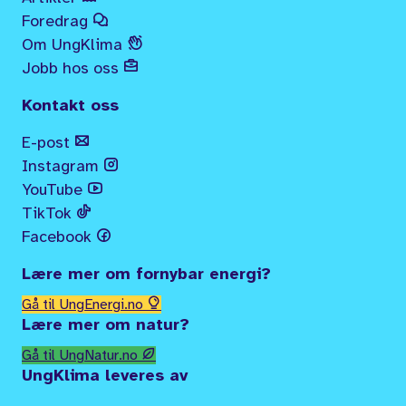
Foredrag
Om UngKlima
Jobb hos oss
Kontakt oss
E-post
Instagram
YouTube
TikTok
Facebook
Lære mer om fornybar energi?
Gå til UngEnergi.no
Lære mer om natur?
Gå til UngNatur.no
UngKlima leveres av