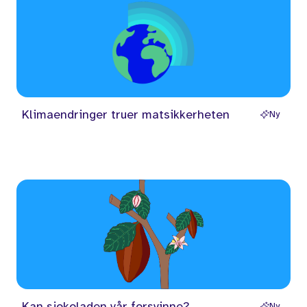
Klimaendringer truer matsikkerheten
Ny
Kan sjokoladen vår forsvinne?
Ny